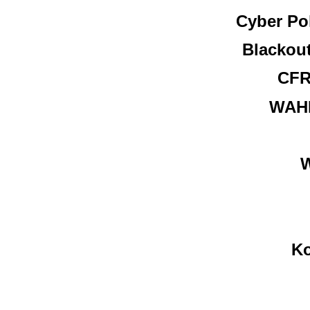
Cyber Pol
Blackou
CFR
WAHR
W
Ko