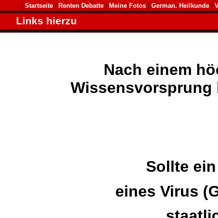
|
|
|
|
|
Startseite
Renten Debatte
Meine Fotos
German. Heilkunde
V
Links hierzu
Nach einem höch
Wissensvorsprung h
Sollte ei
eines Virus (G
staatl