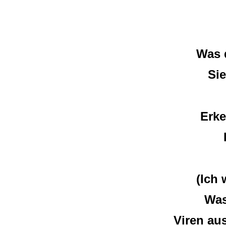
Was 
Sie
Erk
(Ich 
Was
Viren au