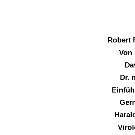
Robert 
Von 
Dav
Dr. 
Einfüh
Germ
Haral
Viro