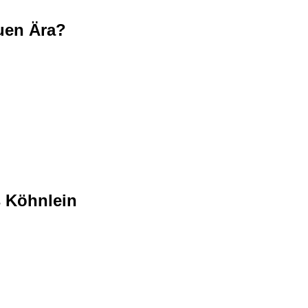
uen Ära?
s Köhnlein