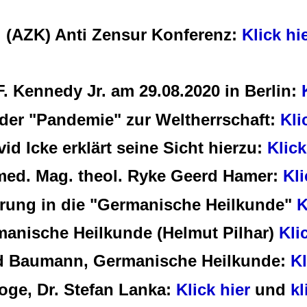
(AZK) Anti Zensur Konferenz:
Klick hi
F. Kennedy Jr. am 29.08.2020 in Berlin:
der "Pandemie" zur Weltherrschaft:
Kli
id Icke erklärt seine Sicht hierzu:
Klick
med. Mag. theol. Ryke Geerd Hamer:
Kli
rung in die "Germanische Heilkunde"
K
anische Heilkunde (Helmut Pilhar)
Kli
d Baumann, Germanische Heilkunde:
Kl
loge, Dr. Stefan Lanka:
Klick hier
und
kl