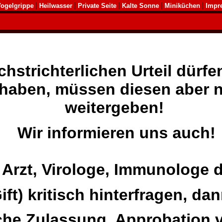
|
|
|
|
|
ogelgrippe
Heilwasser
Private Seite
Kalte Sonne
Miniküchen
Impr
strichterlichen Urteil dürfen 
aben, müssen diesen aber n
weitergeben!
Wir i
nformieren uns auch!
n Arzt, Virologe, Immunologe 
ift) kritisch hinterfragen, da
iche Zulassung, Approbation v