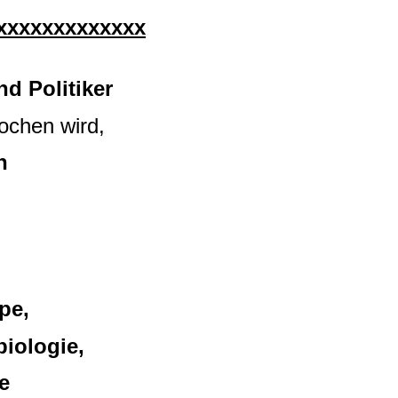
xxxxxxxxxxxxx
d Politiker
ochen wird,
h
pe,
iologie,
te