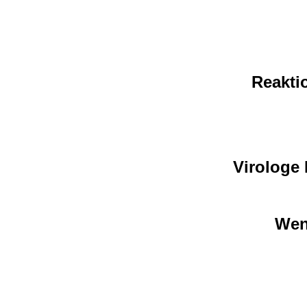
Reakti
Virologe 
Wen