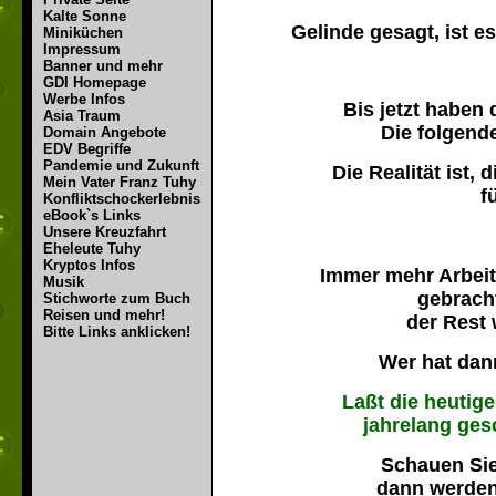
Kalte Sonne
Gelinde gesagt, ist 
Miniküchen
Impressum
Banner und mehr
GDI Homepage
Werbe Infos
Bis jetzt haben
Asia Traum
Die folgend
Domain Angebote
EDV Begriffe
Pandemie und Zukunft
Die Realität ist,
Mein Vater Franz Tuhy
f
Konfliktschockerlebnis
eBook`s Links
Unsere Kreuzfahrt
Eheleute Tuhy
Kryptos Infos
Immer mehr Arbeit
Musik
gebrach
Stichworte zum Buch
Reisen und mehr!
der Rest
Bitte Links anklicken!
Wer hat dan
Laßt die heutige
jahrelang ges
Schauen Sie
dann werden 