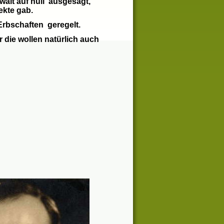
alt auf null ausgesagt
,
ekte ga
b
.
Erbschaften geregelt.
 die wollen natür
lich auch