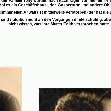
s der
Familie Tuh
y
wurden
nach
nachfragen von meinem Anw
hl es e
in
Geschäftshaus
, den Wasserturm und andere Obj
krimminellen
Anwalt
(
ist
mittlerweile verstorben
)
der hat die 
 sind natürlich nicht an den
V
orgängen direkt schuldig, aber
nicht
wissen
, was ih
re Mutter Edith
versprochen hatte.