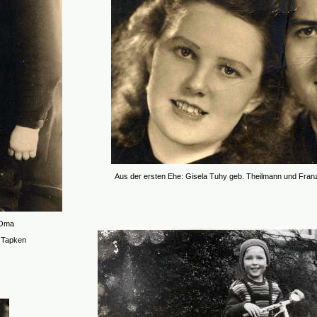
Aus der ersten Ehe: Gisela Tuhy geb. Theilmann und Franz
 Oma
 Tapken