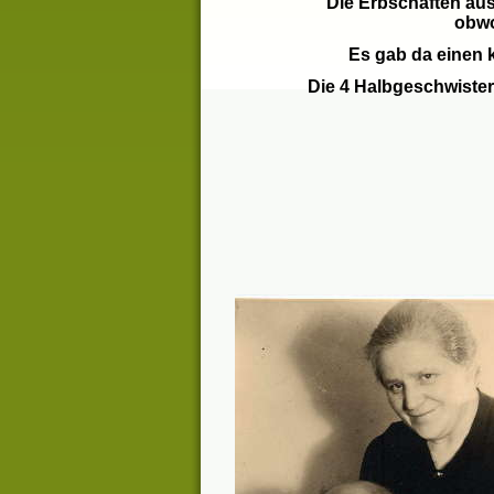
Die Erbschaften au
obwo
Es gab da einen
Die 4 Halbge
schwist
er