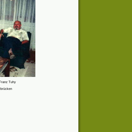
 Franz Tuhy
rbrücken