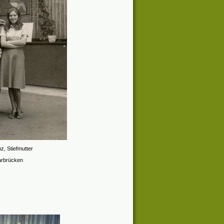
, Stiefmutter
arbrücken