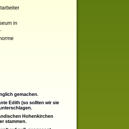
tarbeiter
seum in
.
enorme
änglich gemachen.
e Edith (so sollten wir sie
 unterschlagen.
ländischen Hohenkirchen
der stammen.