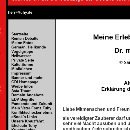
herr@tuhy.de
Startseite
Meine Erle
Renten Debatte
Meine Fotos
German. Heilkunde
Dr. 
Vogelgrippe
Heilwasser
Private Seite
©
Sä
Kalte Sonne
Miniküchen
Impressum
Banner und mehr
GDI Homepage
Altes Hörbu
Werbe Infos
Erklärung 
Asia Traum
Domain Angebote
EDV Begriffe
Pandemie und Zukunft
Mein Vater Franz Tuhy
Liebe Mitmenschen und Freun
Konfliktschockerlebnis
eBook`s Links
als vereidigter Zauberer darf u
Unsere Kreuzfahrt
sehr viel Macht ausüben und 
Eheleute Tuhy
unethischen Ziele schreibe ich 
Kryptos Infos