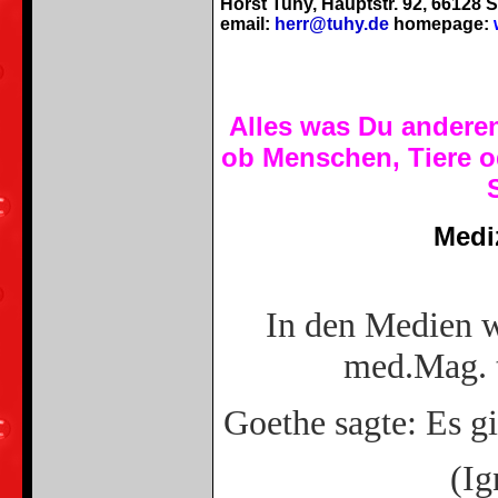
Horst Tuhy, Hauptstr. 92, 66128 S
email:
herr@tuhy.de
homepage:
Alles was Du andere
ob Menschen, Tiere
o
Medi
In den Medien w
med.Mag. t
Goethe sagte: Es gi
(Ig