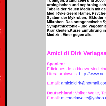
Tübingen, Stand 1994 und 2000, 
urologischen und nephrologische
Tabelle der Neuen Medizin mit 
Med. Ryke Geerd Hamer, Psyche-G
System der Mykroben,- Ektoder
Mikroben. Das ontogenetische Sy
Sympathicotonie - und Vagotoni
Krankheiten,Kurze Einführung i
Medizin, Einer gegen alle.
Amici di Dirk Verlags
Spanien:
Ediciones de la Nueva Medicin
Literaturhinweis:
http://www.neu
E.mail:
amicididirk@hotmail.c
Deutschland:
Volker Welte, T
E.mail:
michaelawelte@yahoo.